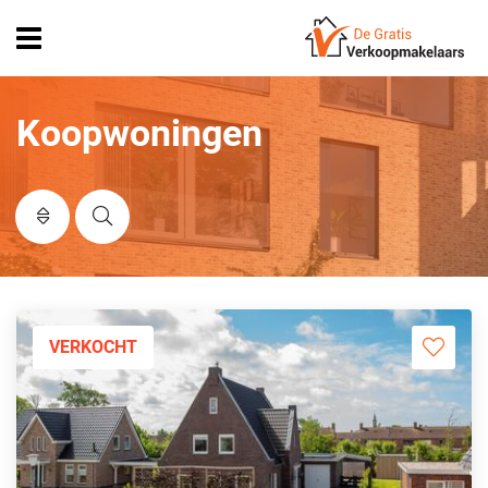
Open
menu
Koopwoningen
VERKOCHT