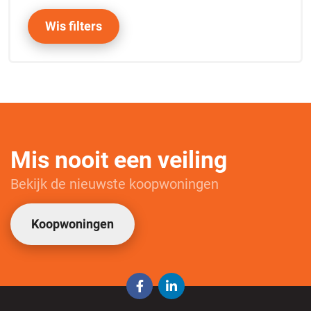
Wis filters
Mis nooit een veiling
Bekijk de nieuwste koopwoningen
Koopwoningen