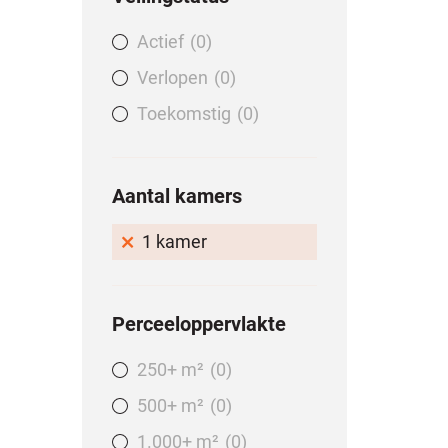
Actief
0
Verlopen
0
Toekomstig
0
Aantal kamers
1 kamer
Perceeloppervlakte
250+ m²
0
500+ m²
0
1.000+ m²
0