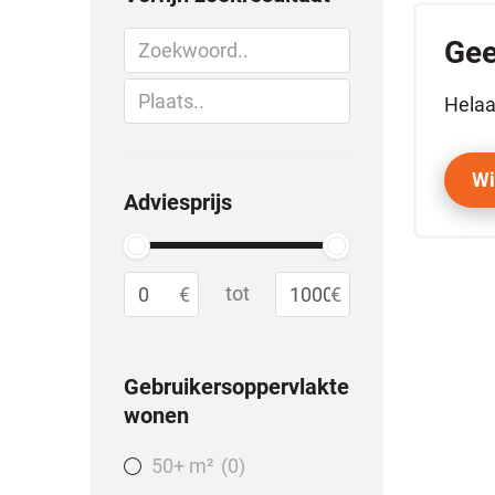
Gee
Helaa
Wi
Adviesprijs
tot
Gebruikersoppervlakte
wonen
50+ m²
0