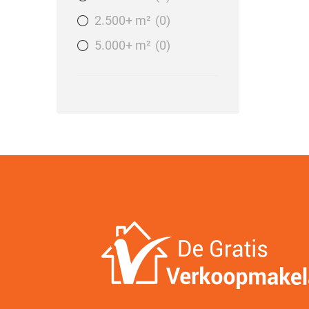
2.500+ m²
0
5.000+ m²
0