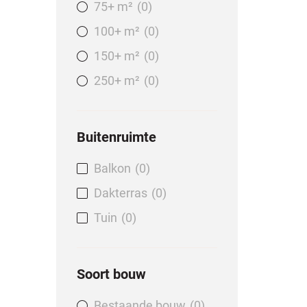
75+ m²
0
100+ m²
0
150+ m²
0
250+ m²
0
Buitenruimte
Balkon
0
Dakterras
0
Tuin
0
Soort bouw
Bestaande bouw
0