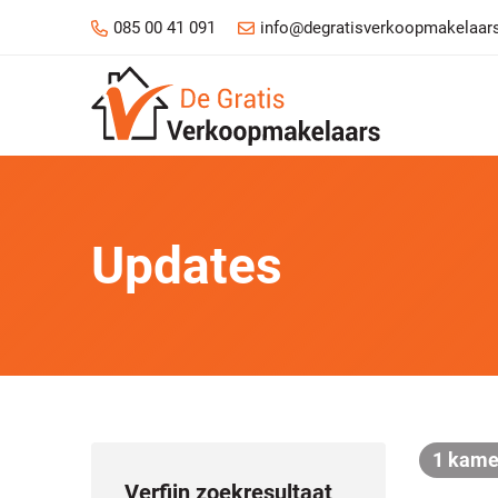
085 00 41 091
info@degratisverkoopmakelaars
Updates
1 kame
Verfijn zoekresultaat