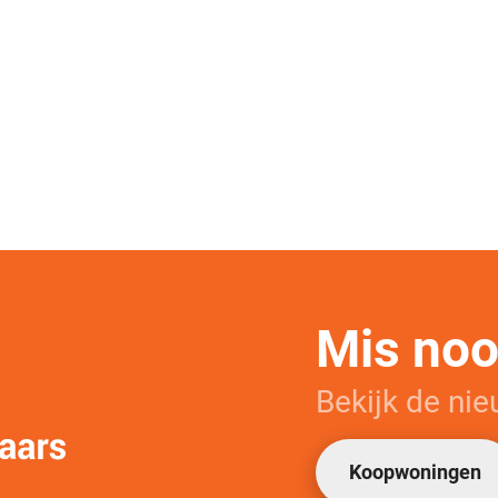
Mis nooi
Bekijk de ni
Koopwoningen