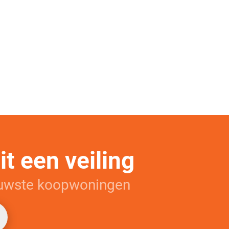
t een veiling
euwste koopwoningen