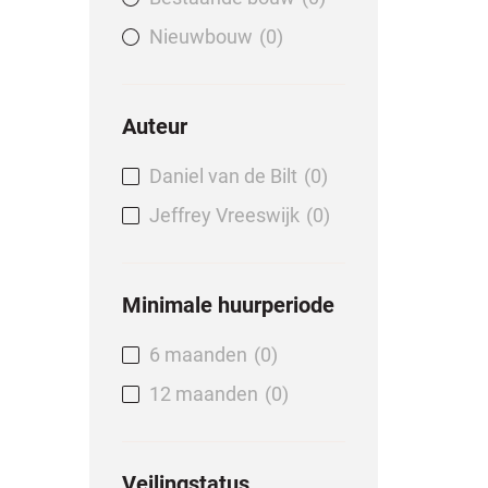
Nieuwbouw
0
Auteur
Daniel van de Bilt
0
Jeffrey Vreeswijk
0
Minimale huurperiode
6 maanden
0
12 maanden
0
Veilingstatus