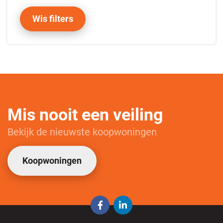
Wis filters
Mis nooit een veiling
Bekijk de nieuwste koopwoningen
Koopwoningen