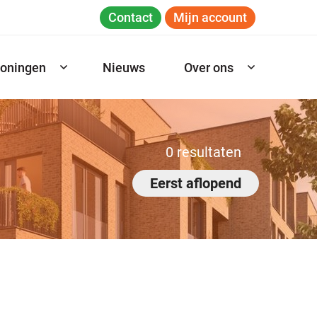
Contact
Mijn account
oningen
Nieuws
Over ons
0
resultaten
Eerst aflopend