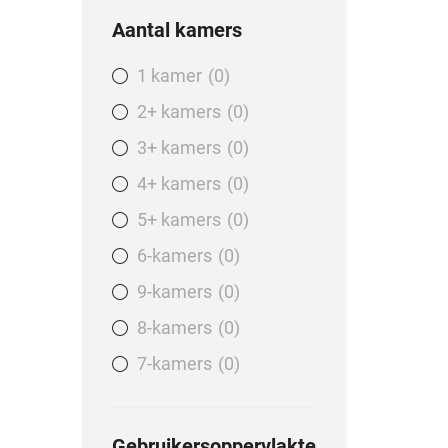
Aantal kamers
1 kamer
0
2+ kamers
0
3+ kamers
0
4+ kamers
0
5+ kamers
0
6-kamers
0
9-kamers
0
8-kamers
0
7-kamers
0
Gebruikersoppervlakte