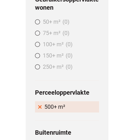
wonen
50+ m²
0
75+ m²
0
100+ m²
0
150+ m²
0
250+ m²
0
Perceeloppervlakte
500+ m²
Buitenruimte