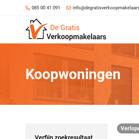
085 00 41 091
info@degratisverkoopmakelaars
Koopwoningen
Verlop
Verfijn zoekresultaat