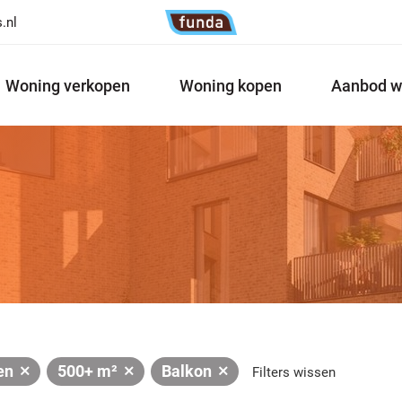
.nl
Woning verkopen
Woning kopen
Aanbod w
en
500+ m²
Balkon
Filters wissen