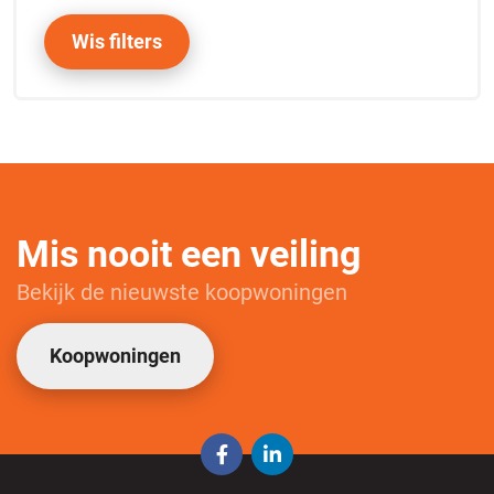
Wis filters
Mis nooit een veiling
Bekijk de nieuwste koopwoningen
Koopwoningen